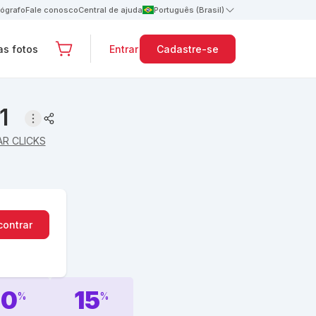
tógrafo
Fale conosco
Central de ajuda
Português (Brasil)
s fotos
Entrar
Cadastre-se
1
AR CLICKS
contrar
10
15
%
%