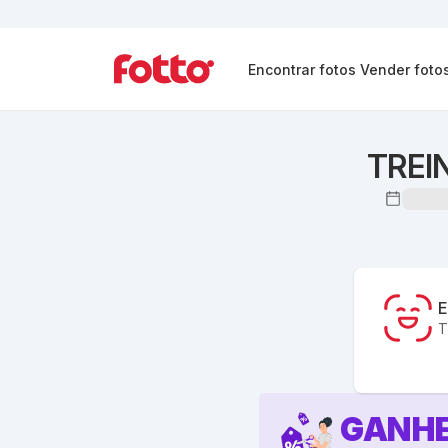
Encontrar fotos
Vender foto
TREI
E
T
GANHE