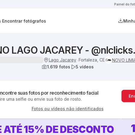
Painel do fo
s
Encontrar fotógrafos
Minha
NO LAGO JACAREY - @nlclicks.
Lago Jacarey
Fortaleza, CE
•
NOVO LIMI
1.619
fotos
5
vídeos
ncontre suas fotos por reconhecimento facial
En
ire uma selfie ou envie sua foto de rosto.
Fotos ou vídeos não identificados
 ATÉ
15
%
DE DESCONTO