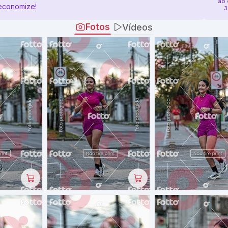
ao 
economize!
3
Fotos
Vídeos