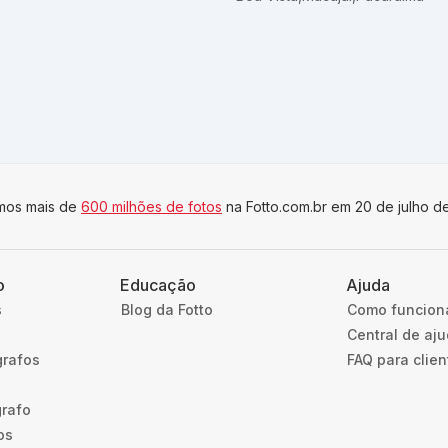
imos mais de
600 milhões de fotos
na Fotto.com.br em 20 de julho d
o
Educação
Ajuda
s
Blog da Fotto
Como funcion
Central de aj
grafos
FAQ para clien
grafo
os