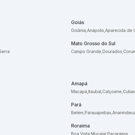
Goiás
Goiânia
,
Anápolis
,
Aparecida de 
Mato Grosso do Sul
Serra
Campo Grande
,
Dourados
,
Coru
Amapá
Macapá
,
Itaubal
,
Calçoene
,
Cutias
Pará
Belém
,
Parauapebas
,
Ananindeu
Roraima
Boa Vista
,
Mucajaí
,
Pacaraima