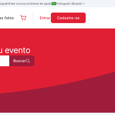
tógrafo
Fale conosco
Central de ajuda
Português (Brasil)
s fotos
Entrar
Cadastre-se
u evento
Buscar