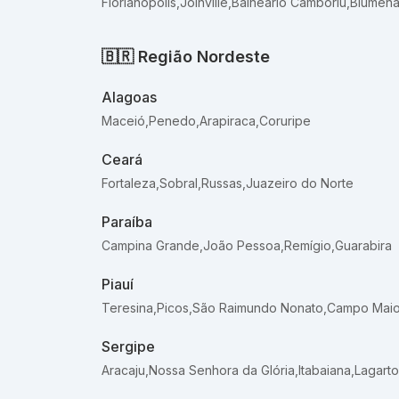
Florianópolis
,
Joinville
,
Balneário Camboriú
,
Blumen
🇧🇷
Região Nordeste
Alagoas
Maceió
,
Penedo
,
Arapiraca
,
Coruripe
Ceará
Fortaleza
,
Sobral
,
Russas
,
Juazeiro do Norte
Paraíba
Campina Grande
,
João Pessoa
,
Remígio
,
Guarabira
Piauí
Teresina
,
Picos
,
São Raimundo Nonato
,
Campo Maio
Sergipe
Aracaju
,
Nossa Senhora da Glória
,
Itabaiana
,
Lagarto