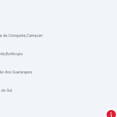
ia da Conquista
,
Camaçari
rda
,
Buriticupu
ão dos Guararapes
 do Sul