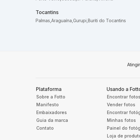
Tocantins
Palmas
,
Araguaína
,
Gurupi
,
Buriti do Tocantins
Ating
Plataforma
Usando a Fott
Sobre a Fotto
Encontrar foto
Manifesto
Vender fotos
Embaixadores
Encontrar fotó
Guia da marca
Minhas fotos
Contato
Painel do fotó
Loja de produt