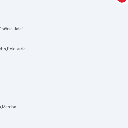
Goiânia
,
Jataí
mbá
,
Bela Vista
a
,
Marabá