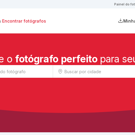
Painel do fo
s
Encontrar fotógrafos
Minha
e o
fotógrafo perfeito
para se