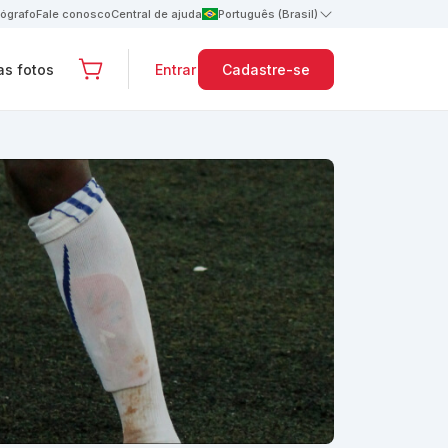
tógrafo
Fale conosco
Central de ajuda
Português (Brasil)
s fotos
Entrar
Cadastre-se